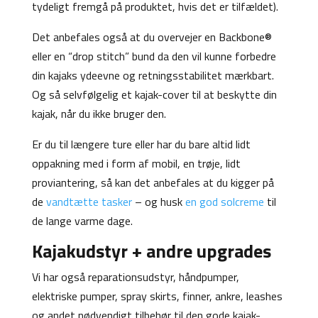
tydeligt fremgå på produktet, hvis det er tilfældet).
Det anbefales også at du overvejer en Backbone®
eller en “drop stitch” bund da den vil kunne forbedre
din kajaks ydeevne og retningsstabilitet mærkbart.
Og så selvfølgelig et kajak-cover til at beskytte din
kajak, når du ikke bruger den.
Er du til længere ture eller har du bare altid lidt
oppakning med i form af mobil, en trøje, lidt
proviantering, så kan det anbefales at du kigger på
de
vandtætte tasker
– og husk
en god solcreme
til
de lange varme dage.
Kajakudstyr + andre upgrades
Vi har også reparationsudstyr, håndpumper,
elektriske pumper, spray skirts, finner, ankre, leashes
og andet nødvendigt tilbehør til den gode kajak-